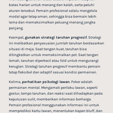
batas harian untuk menang dan kalah, serta patuhi
aturan tersebut. Pemain profesional selalu mengelola
modal agar tetap aman, sehingga bisa bermain lebih
lama dan memaksimalkan peluang menang jangka
panjang.
Keempat,
gunakan strategi taruhan progresif
. Strategi
ini melibatkan penyesuaian jumlah taruhan berdasarkan
situasi di meja. Saat tangan kuat, taruhan bisa
ditingkatkan untuk memaksimalkan pot. Saat tangan
lemah, taruhan diperkecil atau fold untuk mengurangi
kerugian. Strategi taruhan progresif membantu pemain
tetap fleksibel dan adaptif sesuai kondisi permainan.
Kelima,
perhatikan psikologi lawan
. Poker adalah
permainan mental. Mengamati perilaku lawan, seperti
gestur, tempo taruhan, dan reaksi saat dihadapkan pada
keputusan sulit, memberikan informasi berharga.
Pemain profesional menggunakan informasi ini untuk
memprediksi kartu lawan, menentukan kapan bluff, dan