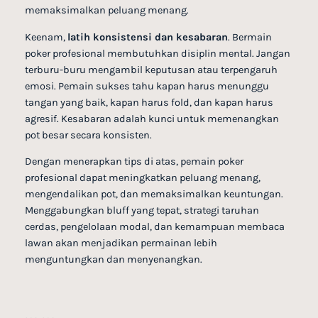
memaksimalkan peluang menang.
Keenam,
latih konsistensi dan kesabaran
. Bermain
poker profesional membutuhkan disiplin mental. Jangan
terburu-buru mengambil keputusan atau terpengaruh
emosi. Pemain sukses tahu kapan harus menunggu
tangan yang baik, kapan harus fold, dan kapan harus
agresif. Kesabaran adalah kunci untuk memenangkan
pot besar secara konsisten.
Dengan menerapkan tips di atas, pemain poker
profesional dapat meningkatkan peluang menang,
mengendalikan pot, dan memaksimalkan keuntungan.
Menggabungkan bluff yang tepat, strategi taruhan
cerdas, pengelolaan modal, dan kemampuan membaca
lawan akan menjadikan permainan lebih
menguntungkan dan menyenangkan.