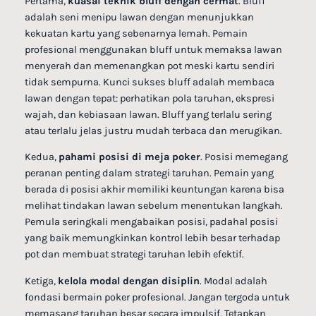
Pertama,
kuasai teknik bluff dengan cermat
. Bluff
adalah seni menipu lawan dengan menunjukkan
kekuatan kartu yang sebenarnya lemah. Pemain
profesional menggunakan bluff untuk memaksa lawan
menyerah dan memenangkan pot meski kartu sendiri
tidak sempurna. Kunci sukses bluff adalah membaca
lawan dengan tepat: perhatikan pola taruhan, ekspresi
wajah, dan kebiasaan lawan. Bluff yang terlalu sering
atau terlalu jelas justru mudah terbaca dan merugikan.
Kedua,
pahami posisi di meja poker
. Posisi memegang
peranan penting dalam strategi taruhan. Pemain yang
berada di posisi akhir memiliki keuntungan karena bisa
melihat tindakan lawan sebelum menentukan langkah.
Pemula seringkali mengabaikan posisi, padahal posisi
yang baik memungkinkan kontrol lebih besar terhadap
pot dan membuat strategi taruhan lebih efektif.
Ketiga,
kelola modal dengan disiplin
. Modal adalah
fondasi bermain poker profesional. Jangan tergoda untuk
memasang taruhan besar secara impulsif. Tetapkan